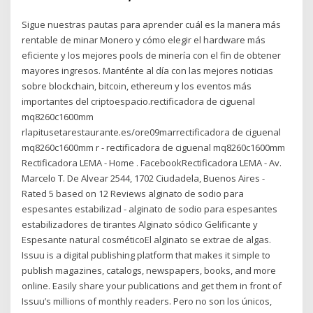
Sigue nuestras pautas para aprender cuál es la manera más
rentable de minar Monero y cómo elegir el hardware más
eficiente y los mejores pools de minería con el fin de obtener
mayores ingresos. Manténte al día con las mejores noticias
sobre blockchain, bitcoin, ethereum y los eventos más
importantes del criptoespacio.rectificadora de ciguenal
mq8260c1600mm
rlapitusetarestaurante.es/ore09marrectificadora de ciguenal
mq8260c1600mm r - rectificadora de ciguenal mq8260c1600mm
Rectificadora LEMA - Home . FacebookRectificadora LEMA - Av.
Marcelo T. De Alvear 2544, 1702 Ciudadela, Buenos Aires -
Rated 5 based on 12 Reviews alginato de sodio para
espesantes estabilizad - alginato de sodio para espesantes
estabilizadores de tirantes Alginato sódico Gelificante y
Espesante natural cosméticoEl alginato se extrae de algas.
Issuu is a digital publishing platform that makes it simple to
publish magazines, catalogs, newspapers, books, and more
online. Easily share your publications and get them in front of
Issuu’s millions of monthly readers. Pero no son los únicos,