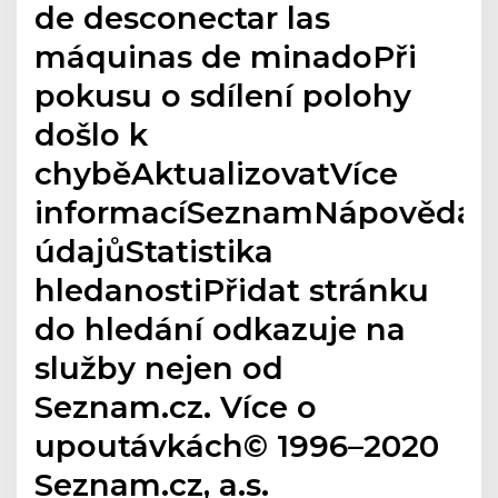
de desconectar las
máquinas de minadoPři
pokusu o sdílení polohy
došlo k
chyběAktualizovatVíce
informacíSeznamNápovědaO
údajůStatistika
hledanostiPřidat stránku
do hledání odkazuje na
služby nejen od
Seznam.cz. Více o
upoutávkách© 1996–2020
Seznam.cz, a.s.