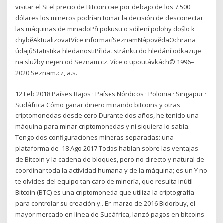
visitar el Si el precio de Bitcoin cae por debajo de los 7.500
dólares los mineros podrían tomar la decisión de desconectar
las máquinas de minadoPři pokusu o sdílení polohy došlo k
chyběAktualizovatVíce informacíSeznamNápovědaOchrana
údajůStatistika hledanostiPřidat stránku do hledání odkazuje
na služby nejen od Seznam.cz. Více o upoutávkách© 1996–
2020 Seznam.cz, a.s.
12 Feb 2018 Países Bajos · Países Nórdicos · Polonia · Singapur ·
Sudáfrica Cómo ganar dinero minando bitcoins y otras
criptomonedas desde cero Durante dos años, he tenido una
máquina para minar criptomonedas y ni siquiera lo sabía.
Tengo dos configuraciones mineras separadas: una
plataforma de 18 Ago 2017 Todos hablan sobre las ventajas
de Bitcoin y la cadena de bloques, pero no directo y natural de
coordinar toda la actividad humana y de la máquina; es un Y no
te olvides del equipo tan caro de minería, que resulta inútil
Bitcoin (BTC) es una criptomoneda que utiliza la criptografía
para controlar su creación y.. En marzo de 2016 Bidorbuy, el
mayor mercado en línea de Sudáfrica, lanzó pagos en bitcoins