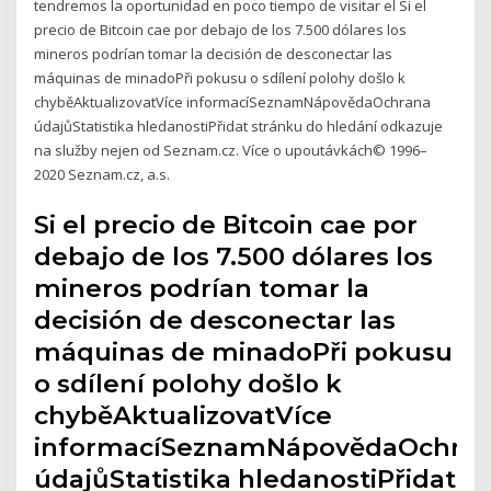
tendremos la oportunidad en poco tiempo de visitar el Si el
precio de Bitcoin cae por debajo de los 7.500 dólares los
mineros podrían tomar la decisión de desconectar las
máquinas de minadoPři pokusu o sdílení polohy došlo k
chyběAktualizovatVíce informacíSeznamNápovědaOchrana
údajůStatistika hledanostiPřidat stránku do hledání odkazuje
na služby nejen od Seznam.cz. Více o upoutávkách© 1996–
2020 Seznam.cz, a.s.
Si el precio de Bitcoin cae por
debajo de los 7.500 dólares los
mineros podrían tomar la
decisión de desconectar las
máquinas de minadoPři pokusu
o sdílení polohy došlo k
chyběAktualizovatVíce
informacíSeznamNápovědaOchra
údajůStatistika hledanostiPřidat